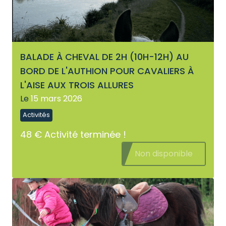
BALADE À CHEVAL DE 2H (10H-12H) AU
BORD DE L'AUTHION POUR CAVALIERS À
L'AISE AUX TROIS ALLURES
Le
15 mars 2026
Activités
48 €
Activité terminée !
Non disponible