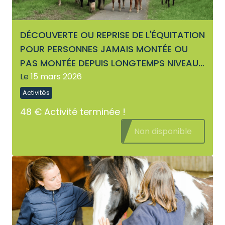
DÉCOUVERTE OU REPRISE DE L'ÉQUITATION
POUR PERSONNES JAMAIS MONTÉE OU
PAS MONTÉE DEPUIS LONGTEMPS NIVEAU
GALOP 1 ET 2
Le
15 mars 2026
Activités
48 €
Activité terminée !
Non disponible