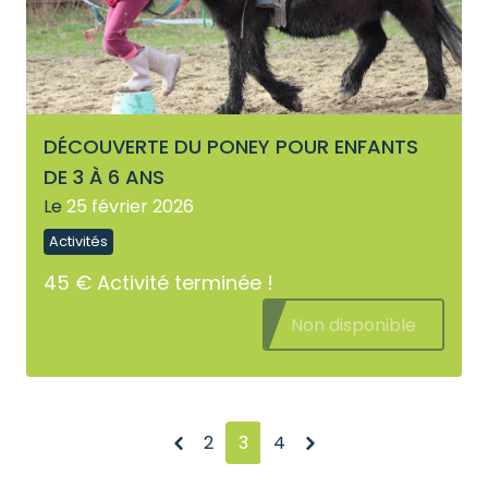
DÉCOUVERTE DU PONEY POUR ENFANTS
DE 3 À 6 ANS
Le
25 février 2026
Activités
45 €
Activité terminée !
Non disponible
Précédent
Suivant
2
3
4