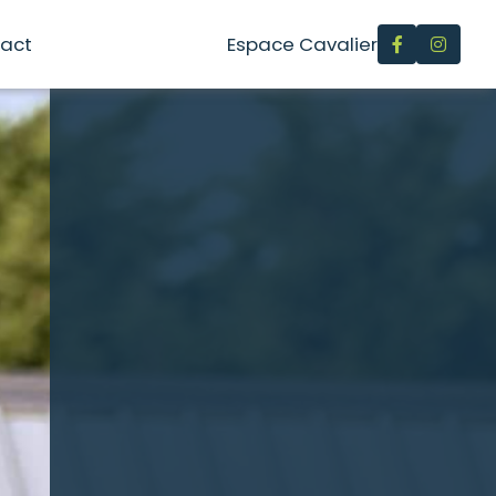
act
Espace Cavalier