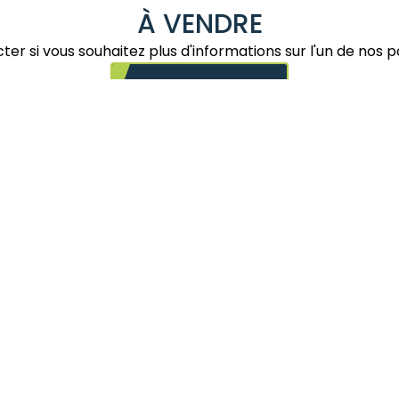
À VENDRE
acter si vous souhaitez plus d'informations sur l'un de nos
Nous contacter
S PONEYS ET CHEVAUX À VEN
Aucun cheval/poney à ven