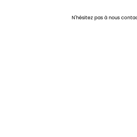
N'hésitez pas à nous cont
NO
Âge :
-7ans
7ans et plus