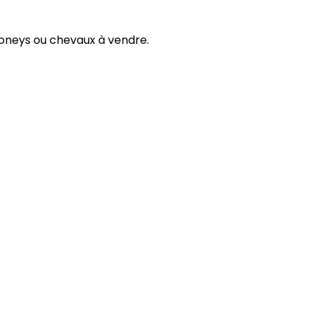
 poneys ou chevaux à vendre.
DRE
dre