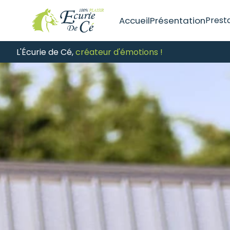
Accueil
Présentation
Prest
Les 
L'Écurie de Cé,
créateur d'émotions !
Les 
Les