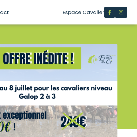
act
Espace Cavalier