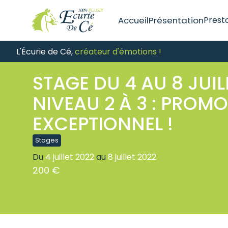
Accueil
Présentation
Prest
Les 
L'Écurie de Cé,
créateur d'émotions !
Les 
Les
STAGE DU 4 AU 8 JUIL
NIVEAU 2 À 3 : PROM
EXCEPTIONNEL !
Stages
Du
4 juillet 2022
au
8 juillet 2022
200 €