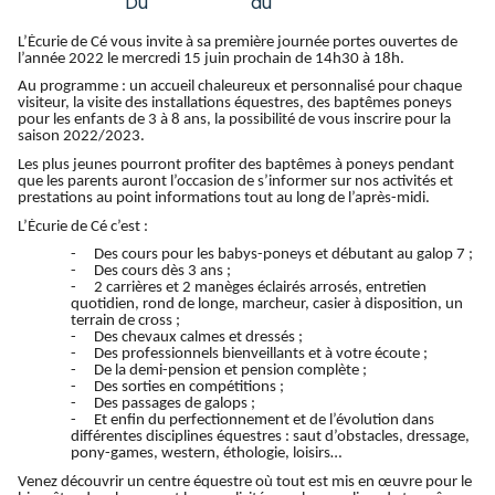
Du
15 juin 2022
au
15 juin 2022
L’Écurie de Cé vous invite à sa première journée portes ouvertes de
l’année 2022 le mercredi 15 juin prochain de 14h30 à 18h.
Au programme : un accueil chaleureux et personnalisé pour chaque
visiteur, la visite des installations équestres, des baptêmes poneys
pour les enfants de 3 à 8 ans, la possibilité de vous inscrire pour la
saison 2022/2023.
Les plus jeunes pourront profiter des baptêmes à poneys pendant
que les parents auront l’occasion de s’informer sur nos activités et
prestations au point informations tout au long de l’après-midi.
L’Écurie de Cé c’est :
-
Des cours pour les babys-poneys et débutant au galop 7 ;
-
Des cours dès 3 ans ;
-
2 carrières et 2 manèges éclairés arrosés, entretien
quotidien, rond de longe, marcheur, casier à disposition, un
terrain de cross ;
-
Des chevaux calmes et dressés ;
-
Des professionnels bienveillants et à votre écoute ;
-
De la demi-pension et pension complète ;
-
Des sorties en compétitions ;
-
Des passages de galops ;
-
Et enfin du perfectionnement et de l’évolution dans
différentes disciplines équestres : saut d’obstacles, dressage,
pony-games, western, éthologie, loisirs…
Venez découvrir un centre équestre où tout est mis en œuvre pour le