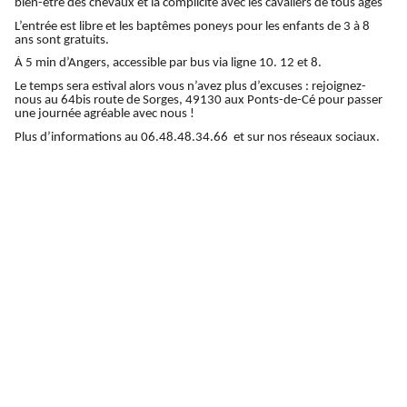
bien-être des chevaux et la complicité avec les cavaliers de tous âges
L’entrée est libre et les baptêmes poneys pour les enfants de 3 à 8
ans
sont gratuits.
À 5 min d’Angers, accessible par bus via ligne 10. 12 et 8.
Le temps sera estival alors vous n’avez plus d’excuses : rejoignez-
nous au 64bis route de Sorges, 49130 aux Ponts-de-Cé pour passer
une journée agréable avec nous !
Plus d’informations au 06.48.48.34.66 et sur nos réseaux sociaux.