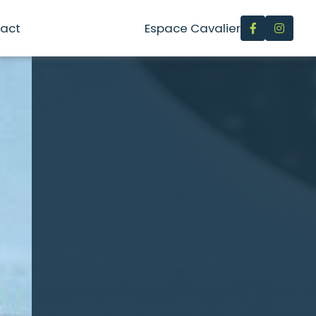
act
Espace Cavalier