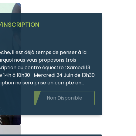
'INSCRIPTION
che, il est déjà temps de penser à la
rquoi nous vous proposons trois
on au centre équestre : Samedi 13
Mercredi 24 Juin de 13h30
manences. Règlement accepté en
. Nous proposons des cours à l’année
Non Disponible
, du loisir à la compétition, à partir de 3
uitation western, Pony Games, Saut
... et bien d’autres disciplines !
s et adultes, débutants ou confirmés,
place au sein de notre structure