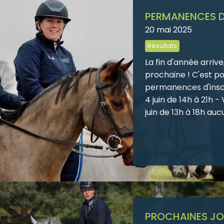
familiale et conviv
PERMANENCES D
complémentaire, co
20 mai 2025
ecuriedece.rabillo
Résultats
retrouver pour une 
La fin d'année arriv
prochaine ! C'est p
permanences d'inscr
4 juin de 14h à 21h -
juin de 13h à 18h au
en dehors de ces p
espèces Nous propos
du loisirs à la compé
d'éthologie, de wes
d'obstacle, de dress
contactez nous par 
PROCHAINES JO