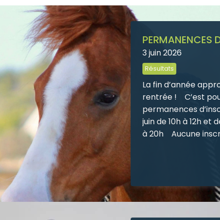
PERMANENCES D
3 juin 2026
Résultats
La fin d’année appro
rentrée ! C’est pou
permanences d’inscripti
juin de 10h à 12h et de 14h à 18h30 
à 20h Aucune inscription ne sera prise en compte en
dehors de ces per
chèques ou espèces
pour tous les niveaux
ans : Éthologie, Éq
d’obstacles, Dressage
Enfants, adolescent
chacun trouvera sa 