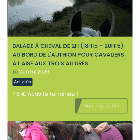
BALADE À CHEVAL DE 2H (18H15 - 20H15)
AU BORD DE L'AUTHION POUR CAVALIERS
À L'AISE AUX TROIS ALLURES
Le
22 avril 2026
Activités
48 €
Activité terminée !
Non disponible